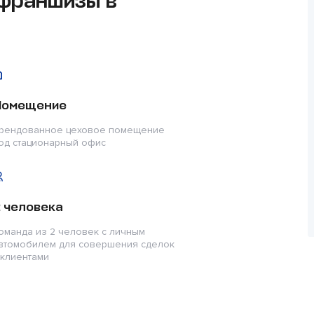
 франшизы в
Помещение
рендованное цеховое помещение
од стационарный офис
 человека
оманда из 2 человек с личным
втомобилем для совершения сделок
 клиентами